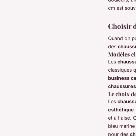
cm est souv
Choisir 
Quand on p
des
chauss
Modèles cl
Les
chaussu
classiques 
business ca
chaussures 
Le choix d
Les
chaussu
esthétique
et à l'aise.
bleu marine
pour des
ch