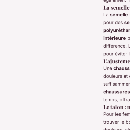
La semelle
La
semelle
pour des
se
polyurétha
intérieure
b
différence.
pour éviter 
L'ajustemen
Une
chauss
douleurs et
suffisammen
chaussures 
temps, offra
Le talon : 
Pour les fe
trouver le 
douleurs, a