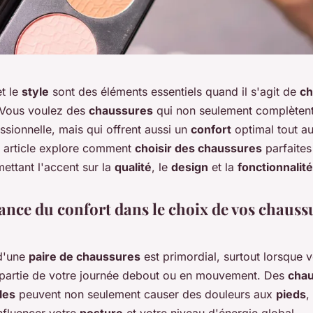
t le
style
sont des éléments essentiels quand il s'agit de
ch
 Vous voulez des
chaussures
qui non seulement complètent
sionnelle, mais qui offrent aussi un
confort
optimal tout au
t article explore comment
choisir des chaussures
parfaites
ettant l'accent sur la
qualité
, le
design
et la
fonctionnalité
ance du confort dans le choix de vos chauss
'une
paire de chaussures
est primordial, surtout lorsque 
partie de votre journée debout ou en mouvement. Des
cha
les
peuvent non seulement causer des douleurs aux
pieds
,
nfluencer votre
posture
et votre niveau d'énergie global.