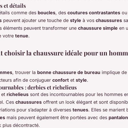
 et détails
détails comme des
boucles
, des
coutures contrastantes
ou
s
peuvent ajouter une touche de
style
à vos
chaussures
sa
s éléments peuvent transformer une
chaussure simple
en u
e votre
tenue
.
choisir la chaussure idéale pour un homm
mmes
, trouver la
bonne chaussure de bureau
implique de
cteurs afin de conjuguer
confort
et
style
.
ournables : derbies et richelieus
et
richelieus
sont des incontournables pour les hommes en
el. Ces
chaussures
offrent un look élégant et sont disponib
riations pour s’adapter à diverses
tenues
. Elles se marient
es
mais peuvent également être portées avec des
pantalon
k plus décontracté.