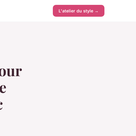
L'atelier du style →
pour
e
c