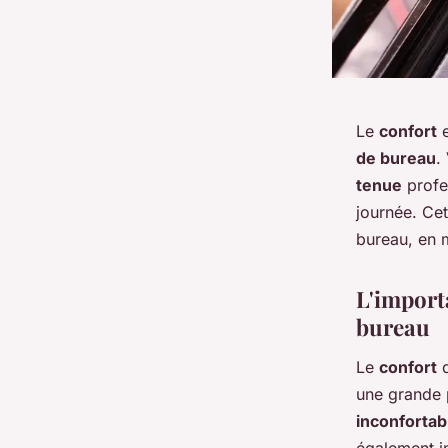
Le
confort
e
de bureau
.
tenue
profes
journée. Ce
bureau, en m
L'import
bureau
Le
confort
d
une grande 
inconfortab
également i