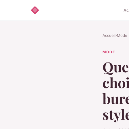
Ac
Accueil
›
Mode
MODE
Quel
choi
bure
styl