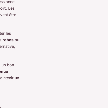
ssionnel.
ort
. Les
vent être
ter les
es
robes
ou
ernative,
t un bon
enue
intenir un