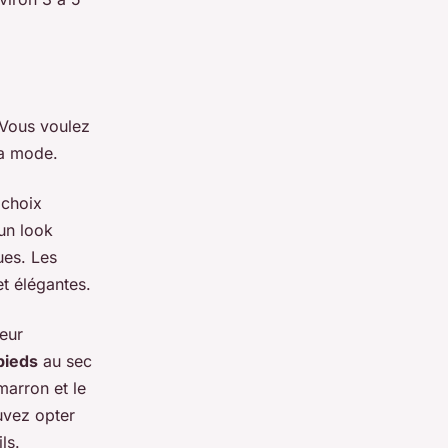
 Vous voulez
la mode.
 choix
un look
ues. Les
t élégantes.
leur
pieds
au sec
marron et le
uvez opter
ls.