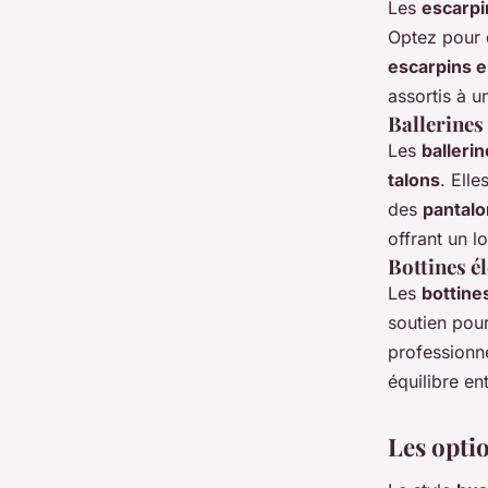
Les
escarpi
Optez pour
escarpins e
assortis à 
Ballerines
Les
balleri
talons
. Ell
des
pantalo
offrant un l
Bottines é
Les
bottine
soutien pou
professionn
équilibre en
Les opti