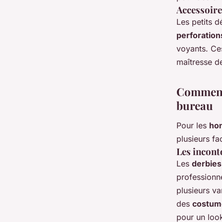
Accessoires
Les petits 
perforation
voyants. Ce
maîtresse d
Comment 
bureau
Pour les
ho
plusieurs fa
Les incont
Les
derbies
professionn
plusieurs va
des
costum
pour un loo