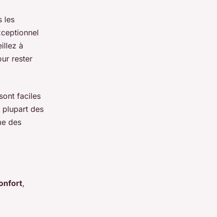
 les
ceptionnel
eillez à
ur rester
sont faciles
 plupart des
me des
onfort
,