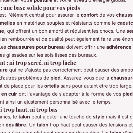
 : une base solide pour vos pieds
est l'élément central pour assurer le
confort
de vos
chauss
melles
en matériaux souples et résistants comme le
caout
ne
, qui offrent un bon amorti et réduisent les chocs. Une
se
ien rembourrée et de qualité peut également faire une éno
 Les
chaussures pour bureau
doivent offrir une
adhérence
les glissades sur les sols lisses des bureaux.
t : ni trop serré, ni trop lâche
ure
qui ne s'ajuste pas correctement peut causer des ampo
 d’autres problèmes de
pied
. Assurez-vous que la
chaussur
t de place pour les
orteils
sans pour autant être trop large.
en cuir
ont l'avantage de s'adapter à la forme de vos
pied
nt ainsi un ajustement personnalisé avec le temps.
ni trop haut, ni trop bas
mmes, le
talon
peut ajouter une touche de
style
mais il est c
bon
équilibre
. Un
talon
trop haut peut causer des tensions e
lors qu'un talon plat peut manquer de soutien. Un
talon
d'en