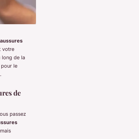
aussures
 votre
 long de la
 pour le
.
ures de
vous passez
ussures
 mais