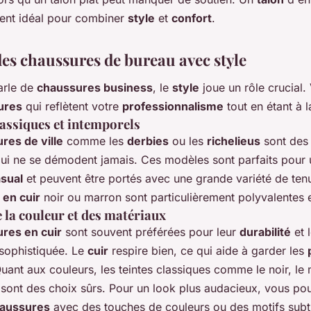
ent idéal pour combiner
style
et
confort
.
des chaussures de bureau avec style
arle de
chaussures business
, le
style
joue un rôle crucial.
ures
qui reflètent votre
professionnalisme
tout en étant à 
assiques et intemporels
res de ville
comme les
derbies
ou les
richelieus
sont des
qui ne se démodent jamais. Ces modèles sont parfaits pour 
sual
et peuvent être portés avec une grande variété de ten
en cuir
noir ou marron sont particulièrement polyvalentes e
e la couleur et des matériaux
res en cuir
sont souvent préférées pour leur
durabilité
et 
sophistiquée. Le
cuir
respire bien, ce qui aide à garder les
 Quant aux couleurs, les teintes classiques comme le noir, le 
 sont des choix sûrs. Pour un look plus audacieux, vous po
aussures
avec des touches de couleurs ou des motifs subti