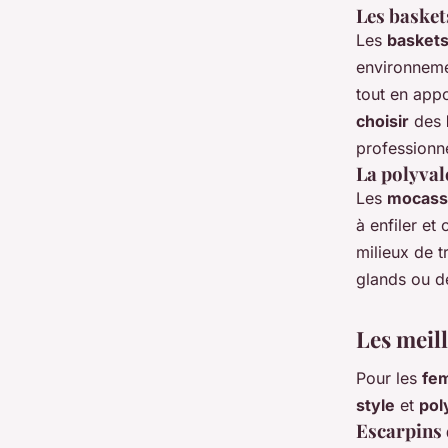
Les basket
Les
basket
environnemen
tout en app
choisir
des
professionne
La polyval
Les
mocass
à enfiler et
milieux de t
glands ou de
Les meil
Pour les
fe
style
et
pol
Escarpins 