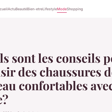
cueil
Actu
Beauté
Bien-etre
Lifestyle
Mode
Shopping
s sont les conseils 
sir des chaussures d
au confortables ave
e?