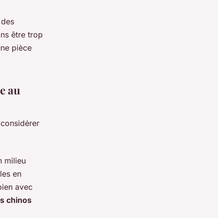
 des
ns être trop
ne pièce
e au
 considérer
 milieu
les en
 bien avec
s chinos