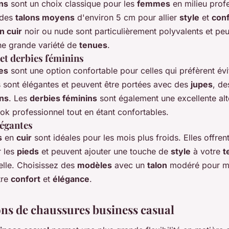
ns
sont un choix classique pour les
femmes
en milieu profe
 des
talons moyens
d'environ 5 cm pour allier
style
et
conf
n cuir
noir ou nude sont particulièrement polyvalents et peu
une grande variété de
tenues
.
 et derbies féminins
nes
sont une option confortable pour celles qui préfèrent évi
es sont élégantes et peuvent être portées avec des
jupes
, d
ns
. Les
derbies féminins
sont également une excellente alt
ook professionnel tout en étant confortables.
légantes
s
en
cuir
sont idéales pour les mois plus froids. Elles offren
r les
pieds
et peuvent ajouter une touche de
style
à votre
t
elle. Choisissez des
modèles
avec un
talon
modéré pour ma
tre
confort
et
élégance
.
ons de chaussures business casual