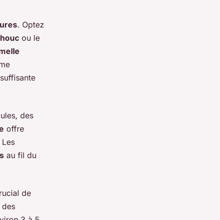
ures
. Optez
chouc
ou le
melle
rme
suffisante
ules, des
e
offre
 Les
s
au fil du
rucial de
t des
viron 3 à 5