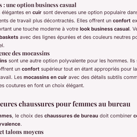
s : une option business casual
s
élégantes en
cuir
sont devenues une option populaire dans
ts de travail plus décontractés. Elles offrent un
confort
ex
ortant une touche moderne à votre
look business casual
. V
baskets
avec des lignes épurées et des couleurs neutres po
l.
ence des mocassins
ins
sont une autre option polyvalente pour les hommes. Ils 
 offrent un
confort
supérieur tout en étant appropriés pour la
ravail. Les
mocassins en cuir
avec des détails subtils com
s coutures en font un choix élégant.
leures chaussures pour femmes au bureau
mmes
, le choix des
chaussures de bureau
doit combiner
c
yvalence
.
et talons moyens